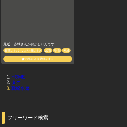
最近、赤城さんがおかしいんです!
艦隊これくしょん-艦これ-
加賀
明石
赤城
お気に入り登録をする
HOME
タグ
戦艦水鬼
フリーワード検索