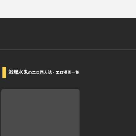
戦艦水鬼
のエロ同人誌・エロ漫画一覧