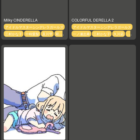
Milky CINDERELLA
COLORFUL DERELLA 2
アイドルマスターシンデレラガールズ
アイドルマスターシンデレラガールズ
三村かな子
十時愛梨
及川雫
双葉
一ノ瀬志希
三村かな子
久川凪
久
杏
城ヶ崎莉嘉
横山千佳
櫻井桃華
川颯
乙倉悠貴
二宮飛鳥
五十嵐響
緒方智絵里
龍崎薫
子
佐久間まゆ
佐藤心
前川みく
十
時愛梨
千川ちひろ
双葉杏
向井拓
海
和久井留美
城ヶ崎美嘉
城ヶ崎莉
嘉
堀裕子
塩見周子
夢見りあむ
大
槻唯
姫川友紀
安部菜々
宮本フレデ
リカ
小日向美穂
島村卯月
森久保
乃々
渋谷凛
片桐早苗
白坂小梅
白
雪千夜
相葉夕美
砂塚あきら
神崎蘭
子
辻野あかり
速水奏
長富蓮実
高
垣楓
高森藍子
鷹富士茄子
黒埼ちと
せ