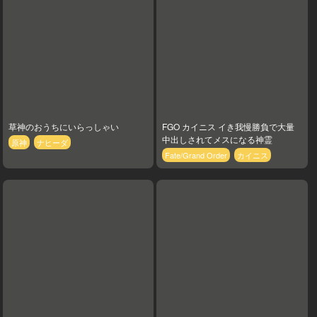
草神のおうちにいらっしゃい
FGO カイニス イき我慢勝負で大量
中出しされてメスになる神霊
原神
ナヒーダ
Fate/Grand Order
カイニス