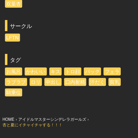
双葉杏
サークル
LFTN
タグ
お風呂
かわいい
キス
トロ顔
バック
フェラ
ラブラブ
ロリ
中出し
口内射精
汗だく
貧乳
騎乗位
HOME
アイドルマスターシンデレラガールズ
杏と夏にイチャイチャする！！！