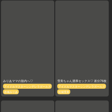
みりあママの胎内へ♡
雪美ちゃん濃厚セックス♡ 差分76枚
アイドルマスターシンデレラガールズ
アイドルマスターシンデレラガールズ
赤城みりあ
佐城雪美