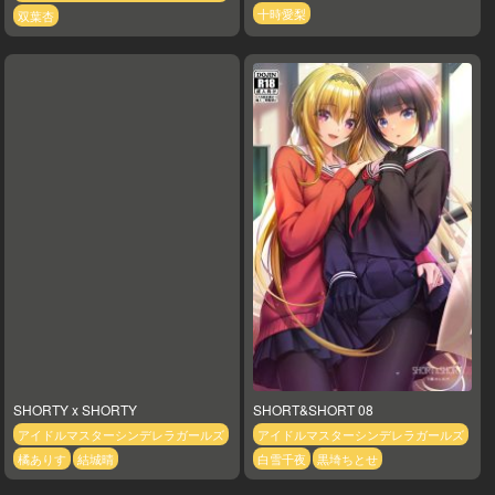
十時愛梨
双葉杏
SHORTY x SHORTY
SHORT&SHORT 08
アイドルマスターシンデレラガールズ
アイドルマスターシンデレラガールズ
橘ありす
結城晴
白雪千夜
黒埼ちとせ