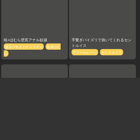
暁○ほむら壁尻アナル奴隷
手繋ぎパイズリで抜いてくれるセン
トルイス
魔法少女まどか☆マギカ
暁美ほむ
アズールレーン
セントルイス
ら