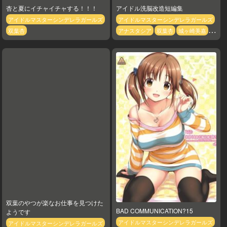
杏と夏にイチャイチャする！！！
アイドル洗脳改造短編集
アイドルマスターシンデレラガールズ
アイドルマスターシンデレラガールズ
双葉杏
アナスタシア
双葉杏
城ヶ崎美嘉
城ヶ崎莉嘉
夢見りあむ
大槻唯
島
村卯月
新田美波
本田未央
橘あり
す
櫻井桃華
渋谷凛
砂塚あきら
諸
星きらり
赤城みりあ
輿水幸子
鷺沢
文香
双葉のやつが楽なお仕事を見つけた
BAD COMMUNICATION?15
ようです
アイドルマスターシンデレラガールズ
アイドルマスターシンデレラガールズ