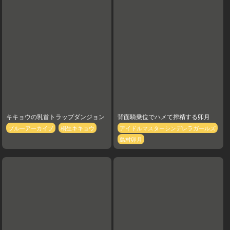
キキョウの乳首トラップダンジョン
背面騎乗位でハメて搾精する卯月
ブルーアーカイブ
桐生キキョウ
アイドルマスターシンデレラガールズ
島村卯月